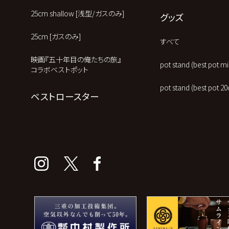
25cm shallow [浅型/ガスのみ]
グッズ
25cm [ガスのみ]
すべて
映画『五十年目の俺たちの旅』
pot stand (best pot
コラボベストポット
pot stand (best po
ベストロースター