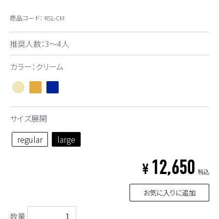
商品コード：
RSL-CM
推奨人数：3～4人
カラー：クリーム
サイズ展開
regular
large
12,650
¥
税込
お気に入りに追加
数量