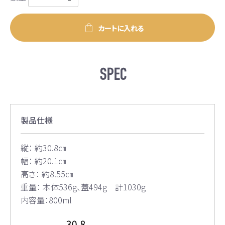
カートに入れる
SPEC
製品仕様
縦： 約30.8㎝
幅： 約20.1㎝
高さ： 約8.55㎝
重量： 本体536g、蓋494g 計1030g
内容量：800ml