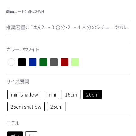
商品コード：
BP20-WH
推奨容量：ごはん2 ～ 3 合分・2 ～ 4 人分のシチューやカレ
ー
カラー：ホワイト
サイズ展開
mini shallow
mini
16cm
20cm
25cm shallow
25cm
モデル
ガス
IH