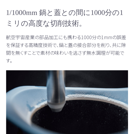
1/1000mm 鍋と蓋との間に1000分の1
ミリの高度な切削技術。
航空宇宙産業の部品加工にも携わる1000分の1mmの誤差
を保証する高精度技術で、鍋と蓋の接合部分を削り、共に隙
間を無くすことで素材の味わいを逃さず無水調理が可能で
す。