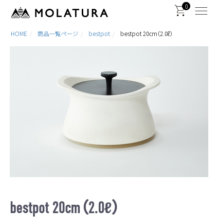
0
HOME
商品一覧ページ
bestpot
bestpot 20cm（2.0ℓ）
bestpot 20cm（2.0ℓ）