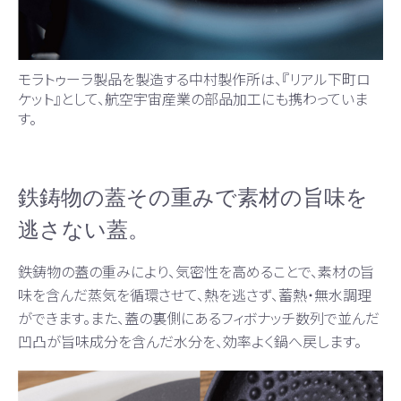
モラトゥーラ製品を製造する中村製作所は、『リアル下町ロ
ケット』として、航空宇宙産業の部品加工にも携わっていま
す。
鉄鋳物の蓋その重みで素材の旨味を
逃さない蓋。
鉄鋳物の蓋の重みにより、気密性を高めることで、素材の旨
味を含んだ蒸気を循環させて、熱を逃さず、蓄熱・無水調理
ができます。また、蓋の裏側にあるフィボナッチ数列で並んだ
凹凸が旨味成分を含んだ水分を、効率よく鍋へ戻します。