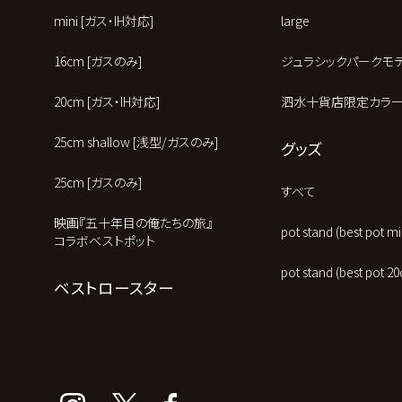
mini [ガス・IH対応]
large
16cm [ガスのみ]
ジュラシックパークモ
20cm [ガス・IH対応]
泗水十貨店限定カラ
25cm shallow [浅型/ガスのみ]
グッズ
25cm [ガスのみ]
すべて
映画『五十年目の俺たちの旅』
pot stand (best pot
コラボベストポット
pot stand (best po
ベストロースター