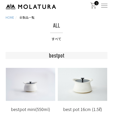
0
HOME
全製品一覧
ALL
すべて
bestpot
bestpot mini(550ml)
best pot 16cm (1.5ℓ)