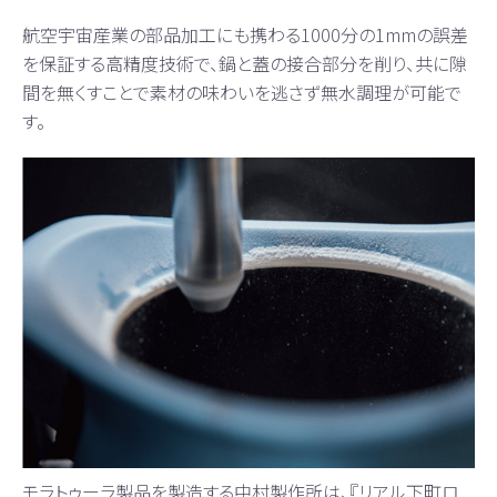
航空宇宙産業の部品加工にも携わる1000分の1mmの誤差
を保証する高精度技術で、鍋と蓋の接合部分を削り、共に隙
間を無くすことで素材の味わいを逃さず無水調理が可能で
す。
モラトゥーラ製品を製造する中村製作所は、『リアル下町ロ