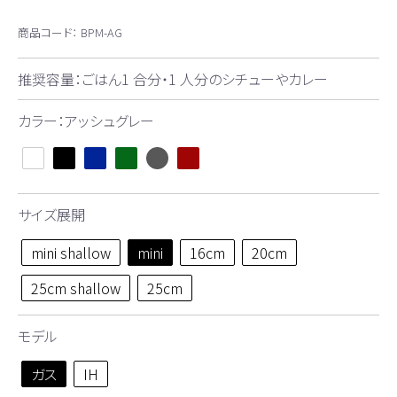
商品コード：
BPM-AG
推奨容量：ごはん1 合分・1 人分のシチューやカレー
カラー：アッシュグレー
サイズ展開
mini shallow
mini
16cm
20cm
25cm shallow
25cm
モデル
ガス
IH