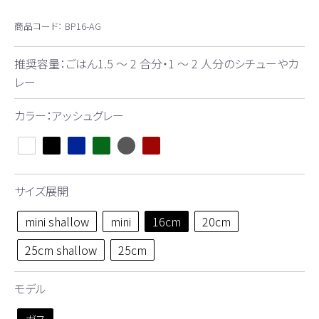
商品コード：
BP16-AG
推奨容量：ごはん1.5 ～ 2 合分・1 ～ 2 人分のシチューやカ
レー
カラー：アッシュグレー
サイズ展開
mini shallow
mini
16cm
20cm
25cm shallow
25cm
モデル
ガス