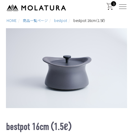
0
HOME
商品一覧ページ
bestpot
bestpot 16cm（1.5ℓ）
bestpot 16cm（1.5ℓ）