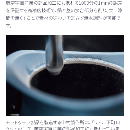
航空宇宙産業の部品加工にも携わる1000分の1mmの誤差
を保証する高精度技術で、鍋と蓋の接合部分を削り、共に隙
間を無くすことで素材の味わいを逃さず無水調理が可能で
す。
モラトゥーラ製品を製造する中村製作所は、『リアル下町ロ
ケット』として、航空宇宙産業の部品加工にも携わっていま